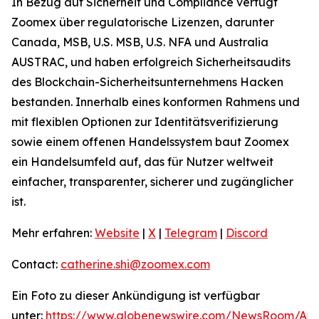
In Bezug auf Sicherheit und Compliance verfügt
Zoomex über regulatorische Lizenzen, darunter
Canada, MSB, U.S. MSB, U.S. NFA und Australia
AUSTRAC, und haben erfolgreich Sicherheitsaudits
des Blockchain-Sicherheitsunternehmens Hacken
bestanden. Innerhalb eines konformen Rahmens und
mit flexiblen Optionen zur Identitätsverifizierung
sowie einem offenen Handelssystem baut Zoomex
ein Handelsumfeld auf, das für Nutzer weltweit
einfacher, transparenter, sicherer und zugänglicher
ist.
Mehr erfahren:
Website
|
X
|
Telegram
|
Discord
Contact:
catherine.shi@zoomex.com
Ein Foto zu dieser Ankündigung ist verfügbar
unter:
https://www.globenewswire.com/NewsRoom/At