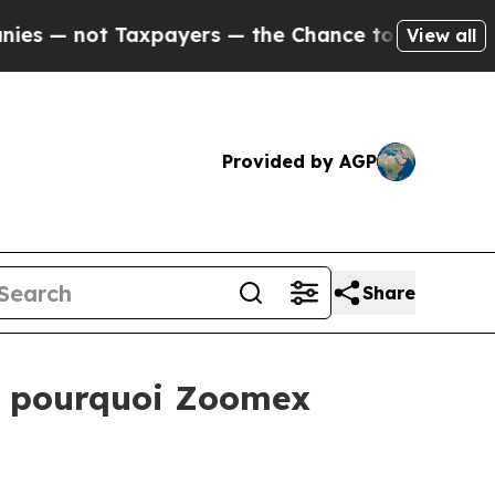
xpayers — the Chance to Cash in on Publicly Owne
View all
Provided by AGP
Share
é : pourquoi Zoomex