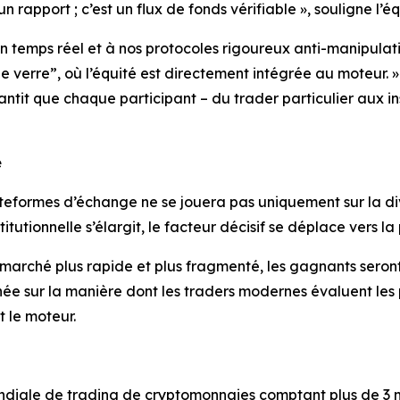
 rapport ; c’est un flux de fonds vérifiable », souligne l’éq
en temps réel et à nos protocoles rigoureux anti-manipula
verre”, où l’équité est directement intégrée au moteur. » 
tit que chaque participant – du trader particulier aux in
é
eformes d’échange ne se jouera pas uniquement sur la dive
tutionnelle s’élargit, le facteur décisif se déplace vers la 
marché plus rapide et plus fragmenté, les gagnants seront c
ignée sur la manière dont les traders modernes évaluent le
t le moteur.
iale de trading de cryptomonnaies comptant plus de 3 mill