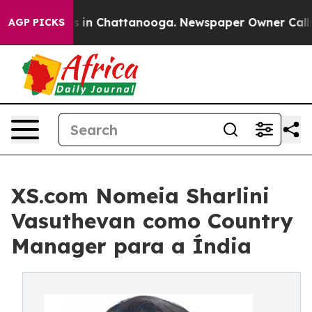
se
Chaos in Chattanooga. Newspaper Owner Calls the 
AGP PICKS
XS.com Nomeia Sharlini
Vasuthevan como Country
Manager para a Índia